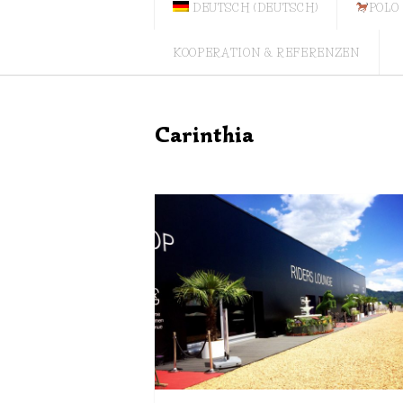
DEUTSCH
(
DEUTSCH
)
POLO
KOOPERATION & REFERENZEN
Carinthia