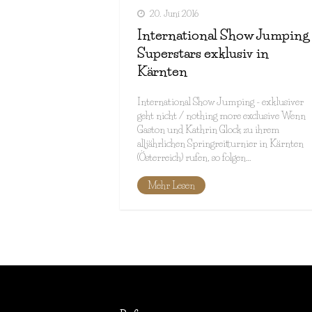
20. Juni 2016
International Show Jumping 
Superstars exklusiv in
Kärnten
International Show Jumping - exklusiver
geht nicht / nothing more exclusive Wenn
Gaston und Kathrin Glock zu ihrem
alljährlichen Springreitturnier in Kärnten
(Österreich) rufen, so folgen…
Mehr Lesen