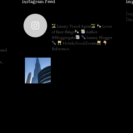
Instagram Feed
Im
Imp
lifestyleblog_by_ww
Dat
Luxury Travel Agent
Lover
of finer things
Author
#Bloggergate
Luxury Blogger
Hotels,Food,Events
Reference
 und
m,