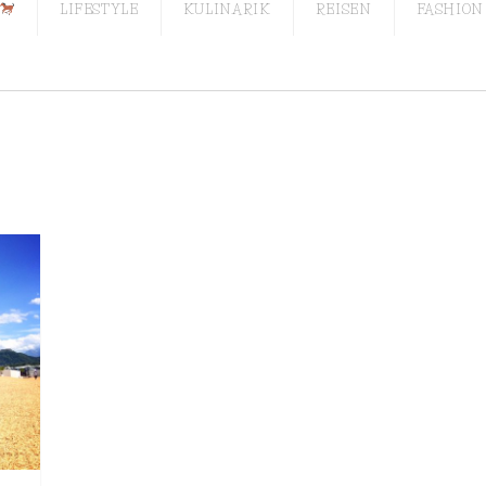
LIFESTYLE
KULINARIK
REISEN
FASHION