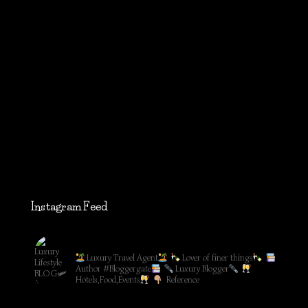
Instagram Feed
lifestyleblog_by_ww
Luxury Travel Agent
Lover of finer things
Author #Bloggergate
Luxury Blogger
Hotels,Food,Events
Reference