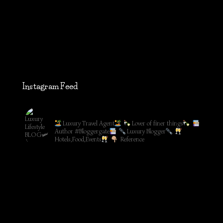
Instagram Feed
lifestyleblog_by_ww
Luxury Travel Agent
Lover of finer things
Author #Bloggergate
Luxury Blogger
Hotels,Food,Events
Reference