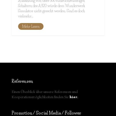
Aufzählung von über 500 funktionstüchtigen
Schaltern des A320 würde dem Wunderwerk
Simulator nicht gerecht werden. Sind es doch
vielmehr…
Mehr Lesen
Referenzen
Einen Überblick über unsere Referenzen und
Kooperationsmöglichkeiten finden Sie
hier
.
Promotion / Social Media / Follower