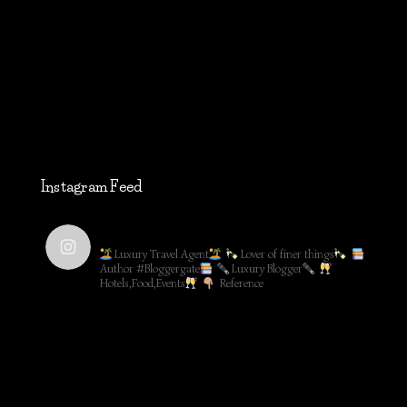
Instagram Feed
lifestyleblog_by_ww
Luxury Travel Agent
Lover of finer things
Author #Bloggergate
Luxury Blogger
Hotels,Food,Events
Reference