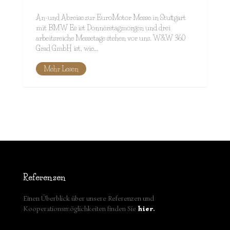
An-und Abreise zur EuroMotor Messe in Stuttgart
mit BMW Es ist Donnerstagmorgen und drei
arbeitsreiche Messetage stehen vor uns. W&W 360
Grad GmbH ist, wie…
Mehr Lesen
Referenzen
Einen Überblick über unsere Referenzen und
Kooperationsmöglichkeiten finden Sie
hier
.