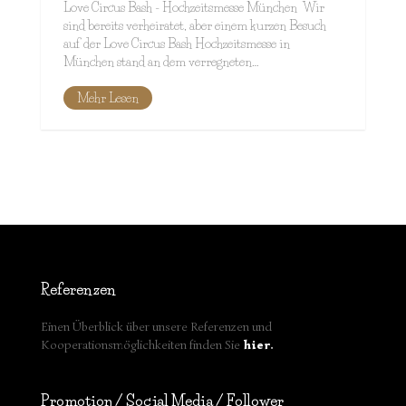
Love Circus Bash - Hochzeitsmesse München Wir
sind bereits verheiratet, aber einem kurzen Besuch
auf der Love Circus Bash Hochzeitsmesse in
München stand an dem verregneten…
Mehr Lesen
Referenzen
Einen Überblick über unsere Referenzen und
Kooperationsmöglichkeiten finden Sie
hier
.
Promotion / Social Media / Follower