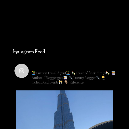
Instagram Feed
lifestyleblog_by_ww
Luxury Travel Agent
Lover of finer things
Author #Bloggergate
Luxury Blogger
Hotels,Food,Events
Reference