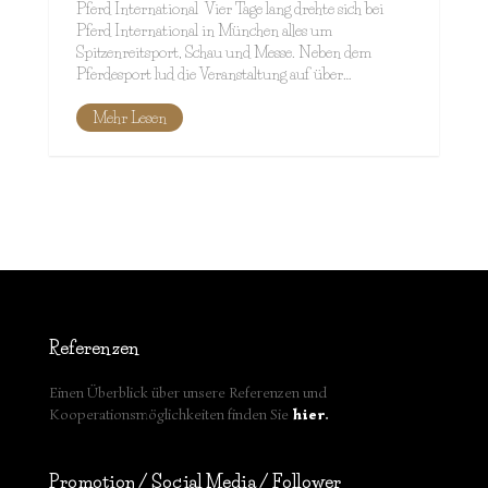
Pferd International Vier Tage lang drehte sich bei
Pferd International in München alles um
Spitzenreitsport, Schau und Messe. Neben dem
Pferdesport lud die Veranstaltung auf über…
Mehr Lesen
Referenzen
Einen Überblick über unsere Referenzen und
Kooperationsmöglichkeiten finden Sie
hier
.
Promotion / Social Media / Follower