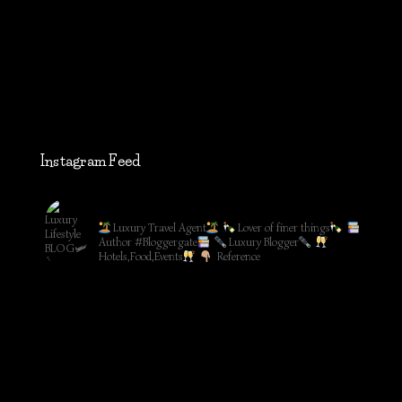
Instagram Feed
lifestyleblog_by_ww
Luxury Travel Agent
Lover of finer things
Author #Bloggergate
Luxury Blogger
Hotels,Food,Events
Reference