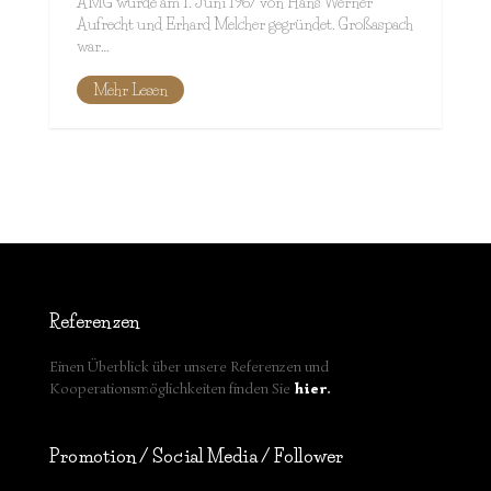
AMG wurde am 1. Juni 1967 von Hans Werner
Aufrecht und Erhard Melcher gegründet. Großaspach
war…
Mehr Lesen
Referenzen
Einen Überblick über unsere Referenzen und
Kooperationsmöglichkeiten finden Sie
hier
.
Promotion / Social Media / Follower