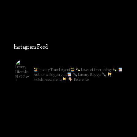
Instagram Feed
lifestyleblog_by_ww
Luxury Travel Agent
Lover of finer things
Author #Bloggergate
Luxury Blogger
Hotels,Food,Events
Reference