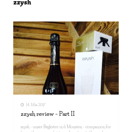
zzysh
14. Mai 2017
zzysh review – Part II
zzysh - unser Begleiter in 6 Monaten - companion for