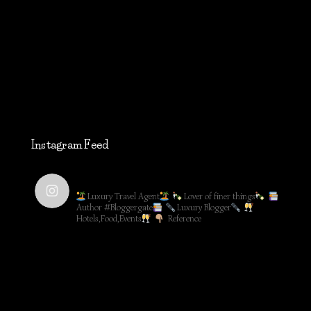
Instagram Feed
lifestyleblog_by_ww
Luxury Travel Agent
Lover of finer things
Author #Bloggergate
Luxury Blogger
Hotels,Food,Events
Reference