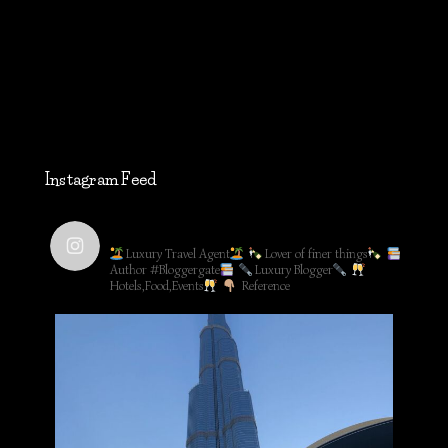
Instagram Feed
lifestyleblog_by_ww
Luxury Travel Agent
Lover of finer things
Author #Bloggergate
Luxury Blogger
Hotels,Food,Events
Reference