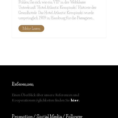
Fühlen Sie sich wie ein VIP in der Weltklasse
Unterkunft "Hotel Atlantic Kempinski" Historie des
Grandhotels Das Hotel Atlantic Kempinski wurde
ursprünglich 1909 in Hamburg für die Passagiere…
Mehr Lesen
Referenzen
Einen Überblick über unsere Referenzen und
Kooperationsmöglichkeiten finden Sie
hier
.
Promotion / Social Media / Follower