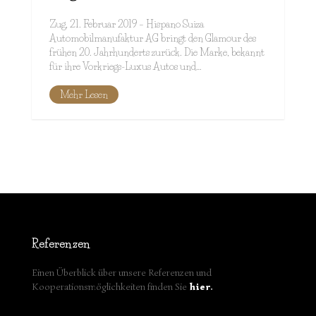
Zug, 21. Februar 2019 – Hispano Suiza
Automobilmanufaktur AG bringt den Glamour des
frühen 20. Jahrhunderts zurück. Die Marke, bekannt
für ihre Vorkriegs-Luxus Autos und…
Mehr Lesen
Referenzen
Einen Überblick über unsere Referenzen und
Kooperationsmöglichkeiten finden Sie
hier
.