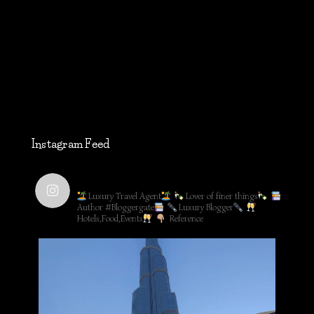
Instagram Feed
lifestyleblog_by_ww
Luxury Travel Agent
Lover of finer things
Author #Bloggergate
Luxury Blogger
Hotels,Food,Events
Reference