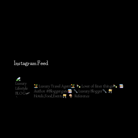
Instagram Feed
lifestyleblog_by_ww
Luxury Travel Agent
Lover of finer things
Author #Bloggergate
Luxury Blogger
Hotels,Food,Events
Reference