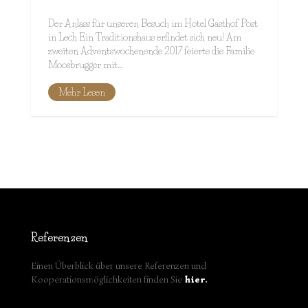
Der Anlass für unseren Besuch im Hotel Gasthof Post
in Lech Ein Traditionshaus erfindet sich neu! Am
zweiten Adventswochenende 2017 feierte die Familie
Moosbrugger mit…
Mehr Lesen
Referenzen
Einen Überblick über unsere Referenzen und
Kooperationsmöglichkeiten finden Sie
hier
.