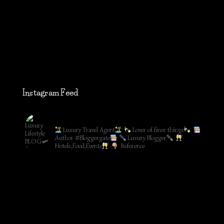
Instagram Feed
lifestyleblog_by_ww
Luxury Travel Agent
Lover of finer things
Author #Bloggergate
Luxury Blogger
Hotels,Food,Events
Reference