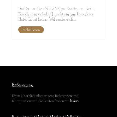
Das Baur au Lac - Zürich's finest Das Baur au Lac in
Zürich ist in vielerlei Hinsicht ein ganz besonderes
Hotel. Es hat keinen Wellnessbereich,…
Mehr Lesen
Referenzen
Einen Überblick über unsere Referenzen und
Kooperationsmöglichkeiten finden Sie
hier
.