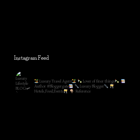
Instagram Feed
lifestyleblog_by_ww
Luxury Travel Agent
Lover of finer things
Author #Bloggergate
Luxury Blogger
Hotels,Food,Events
Reference