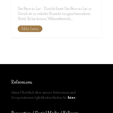
Das Baur au Lac - Zürich's finest Das Baur au Lac in
Zürich ist in vielerlei Hinsicht ein ganz besonderes
Hotel. Es hat keinen Wellnessbereich,…
Mehr Lesen
Referenzen
Einen Überblick über unsere Referenzen und
Kooperationsmöglichkeiten finden Sie
hier
.