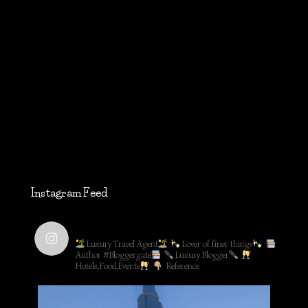
Instagram Feed
lifestyleblog_by_ww
Luxury Travel Agent
Lover of finer things
Author #Bloggergate
Luxury Blogger
Hotels,Food,Events
Reference