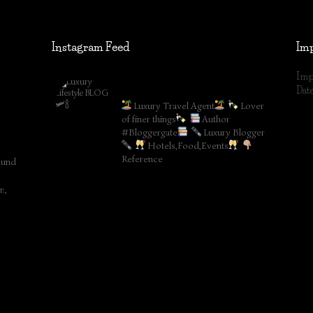
Instagram Feed
Im
Imp
lifestyleblog_by_ww
Dat
Luxury Travel Agent
Lover
of finer things
Author
#Bloggergate
Luxury Blogger
Hotels,Food,Events
Reference
 und
m,