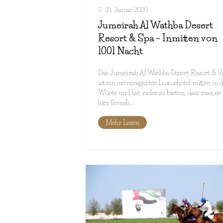
21. Januar 2020
Jumeirah Al Wathba Desert
Resort & Spa – Inmitten von
1001 Nacht
Das Jumeirah Al Wathba Desert Resort & S
ist ein extravagantes Luxushotel mitten in 
Wüste und hat vieles zu bieten, dass man es
hier fernab…
Mehr Lesen