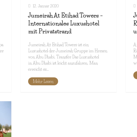
12. Januar 2020
Jumeirah At Etihad Towers –
J
Internationales Luxushotel
R
mit Privatstrand
u
pa
Jumeirah At Etihad Towers ist ein
A
der
Luxushotel der Jumeirah Gruppe im Herzen
Re
von Abu Dhabi. Transfer Das Luxushotel
Ma
in Abu Dhabi ist leicht anzufahren. Man
w
erreicht es…
Mehr Lesen