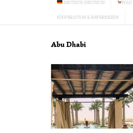
DEUTSCH
(
DEUTSCH
)
POLO
KOOPERATION & REFERENZEN
Abu Dhabi