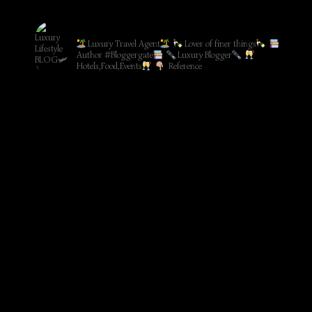
lifestyleblog_by_ww
Luxury Travel Agent
Lover of finer things
Author #Bloggergate
Luxury Blogger
Hotels,Food,Events
Reference