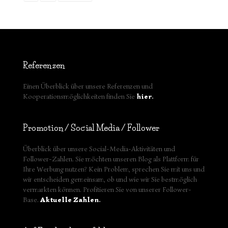
Referenzen
Einen Überblick über unsere Referenzen und
Kooperationsmöglichkeiten finden Sie
hier
.
Promotion / Social Media / Follower
Überblick über unsere Social-Media-Aktivitäten und
Follower-Zahlen. Sie möchten unseren Blog als Plattform für
Ihre Werbung nutzen? Kein Problem, sprechen Sie mit uns und
wir entscheiden gemeinsam, ob und wie wir Sie bestmöglich
vermarkten können. Profitieren Sie von unserer Follower-
Base.
Aktuelle Zahlen
.