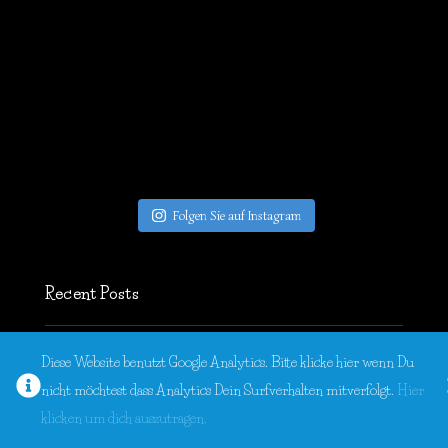
Folgen Sie auf Instagram
Recent Posts
Masha Keja
Diese Website benutzt Google Analytics. Bitte klicke hier wenn Du
Weingut Deiss – Authentisch – Charakterstark – Dynamisch
nicht möchtest dass Analytics Dein Surfverhalten mitverfolgt.
Hier
Jumeirah Al Wathba Desert Resort & Spa – Inmitten von 1001
klicken um dich auszutragen.
Nacht