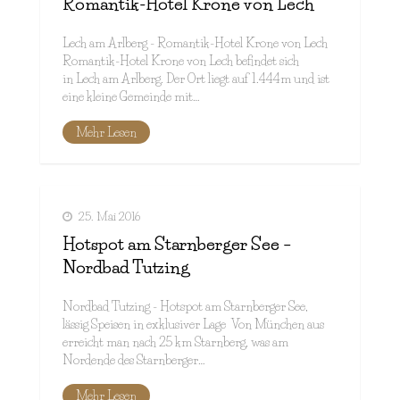
Romantik-Hotel Krone von Lech
Lech am Arlberg - Romantik-Hotel Krone von Lech
Romantik-Hotel Krone von Lech befindet sich
in Lech am Arlberg. Der Ort liegt auf 1.444m und ist
eine kleine Gemeinde mit…
Mehr Lesen
25. Mai 2016
Hotspot am Starnberger See –
Nordbad Tutzing
Nordbad Tutzing - Hotspot am Starnberger See,
lässig Speisen in exklusiver Lage Von München aus
erreicht man nach 25 km Starnberg, was am
Nordende des Starnberger…
Mehr Lesen