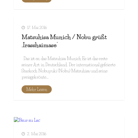
17. Mai 2016
Matsuhisa Munich / Nobu grüßt
‚Irasshaimase‘
Das ist es, das Matsuhisa Munich Es ist das erste
seiner Art in Deutschland. Der international gefeierte
Starkoch Nobuyuki (Nobu) Matsuhisa und seine
preisgekrönte…
Mehr Lesen
2. Mai 2016