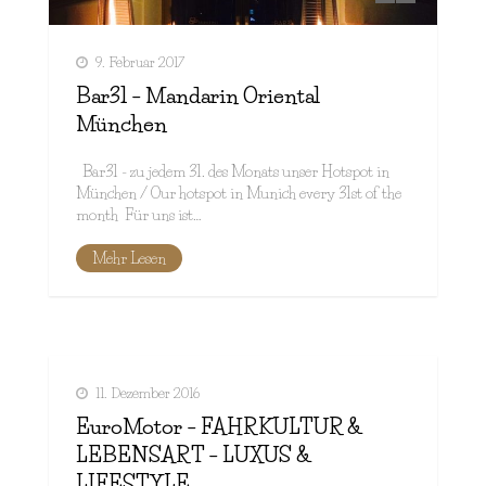
9. Februar 2017
Bar31 – Mandarin Oriental
München
Bar31 - zu jedem 31. des Monats unser Hotspot in
München / Our hotspot in Munich every 31st of the
month Für uns ist…
Mehr Lesen
11. Dezember 2016
EuroMotor – FAHRKULTUR &
LEBENSART – LUXUS &
LIFESTYLE