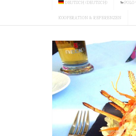
DEUTSCH
(
DEUTSCH
)
🐎POLO 
KOOPERATION & REFERENZEN