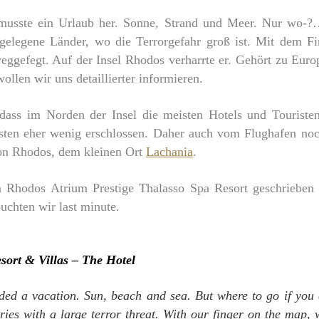
musste ein Urlaub her. Sonne, Strand und Meer. Nur wo-
e gelegene Länder, wo die Terrorgefahr groß ist. Mit dem Fi
ggefegt. Auf der Insel Rhodos verharrte er. Gehört zu Europa
wollen wir uns detaillierter informieren.
dass im Norden der Insel die meisten Hotels und Touriste
risten eher wenig erschlossen. Daher auch vom Flughafen no
von Rhodos, dem kleinen Ort
Lachania
.
 Rhodos Atrium Prestige Thalasso Spa Resort geschrieben
uchten wir last minute.
sort & Villas – The Hotel
ed a vacation. Sun, beach and sea. But where to go if you 
ries with a large terror threat. With our finger on the map, 