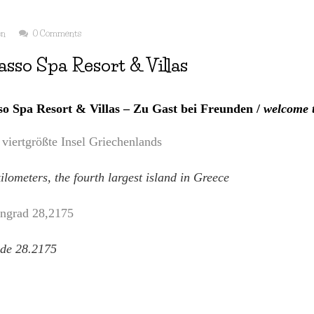
en
0 Comments
sso Spa Resort & Villas
o Spa Resort & Villas – Zu Gast bei Freunden /
welcome t
 viertgrößte Insel Griechenlands
lometers, the fourth largest island in Greece
engrad 28,2175
ude 28.2175