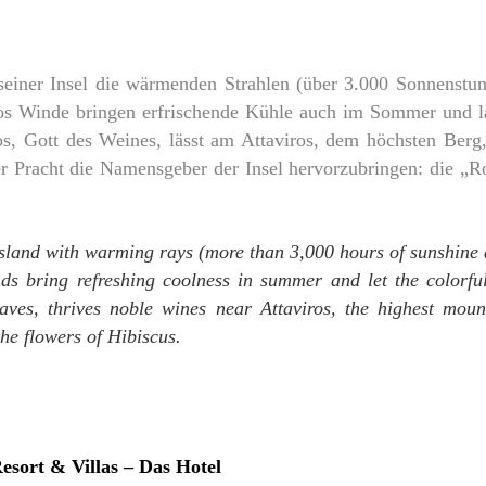
 seiner Insel die wärmenden Strahlen (über 3.000 Sonnenstun
los Winde bringen erfrischende Kühle auch im Sommer und la
os, Gott des Weines, lässt am Attaviros, dem höchsten Berg
ger Pracht die Namensgeber der Insel hervorzubringen: die „
island with warming rays (more than 3,000 hours of sunshine a
ds bring refreshing coolness in summer and let the colorful 
aves, thrives noble wines near Attaviros, the highest moun
he flowers of Hibiscus.
esort & Villas – Das Hotel