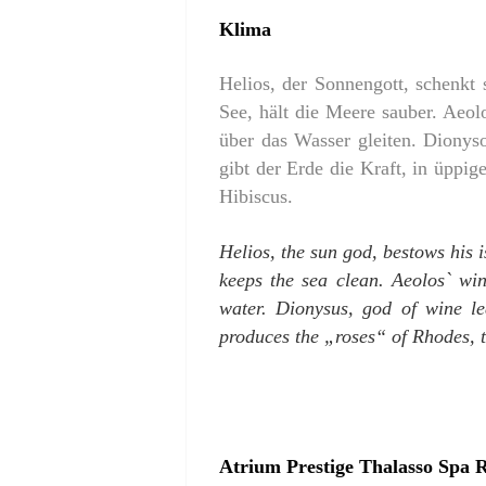
Klima
Helios, der Sonnengott, schenkt
See, hält die Meere sauber. Aeo
über das Wasser gleiten. Dionys
gibt der Erde die Kraft, in üppi
Hibiscus.
Helios, the sun god, bestows his 
keeps the sea clean. Aeolos` win
water. Dionysus, god of wine le
produces the „roses“ of Rhodes, t
Atrium Prestige Thalasso Spa R