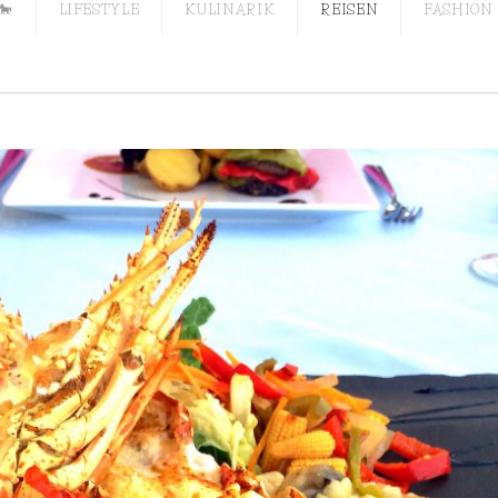
🐎
LIFESTYLE
KULINARIK
REISEN
FASHION