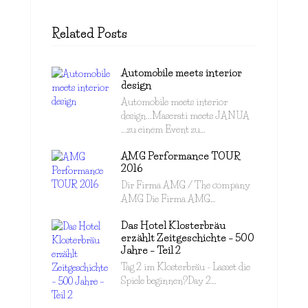
Related Posts
Automobile meets interior
design
Automobile meets interior
design...Maserati meets JANUA
...zu einem Event zu…
AMG Performance TOUR
2016
Dir Firma AMG / The company
AMG Die Firma AMG…
Das Hotel Klosterbräu
erzählt Zeitgeschichte – 500
Jahre – Teil 2
Tag 2 im Klosterbräu - Lasset die
Spiele beginnen?Day 2…