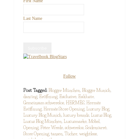
First Name
Last Name
Follow
Post Tagged:
Blogger München
,
Blogger Munich
,
dancing
,
Eröffnung
,
Exclusive
,
Exklusiv
,
Gemeinsam schwerelos
,
HERMÈS
,
Hermès
Eröffnung
,
Hermès Store Opening
,
Luxury Blog
,
Luxury Blog Munich
,
luxury brands
,
Luxus Blog
,
Luxus Blog München
,
Luxusmarke
,
Möbel
,
Opening
,
Peter Wrede
,
schwerelos
,
Seidencarré
,
Store Opening
,
tanzen
,
Tücher
,
weightless
,