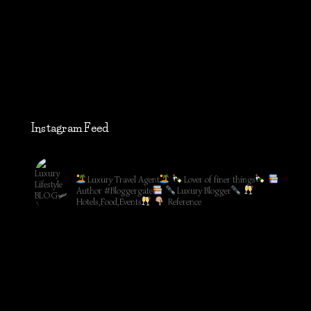
Instagram Feed
lifestyleblog_by_ww
Luxury Travel Agent
Lover of finer things
Author #Bloggergate
Luxury Blogger
Hotels,Food,Events
Reference