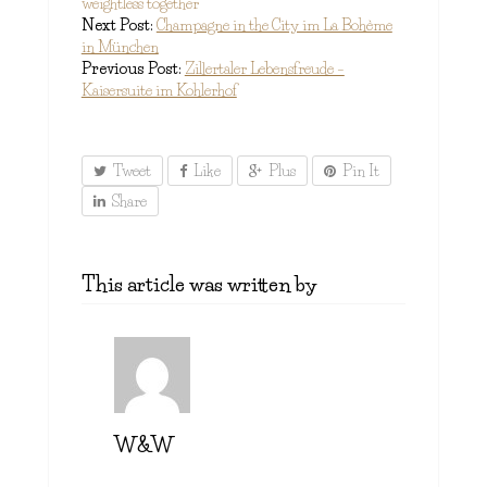
weightless together
Next Post:
Champagne in the City im La Bohème
in München
Previous Post:
Zillertaler Lebensfreude –
Kaisersuite im Kohlerhof
Tweet
Like
Plus
Pin It
Share
This article was written by
W&W