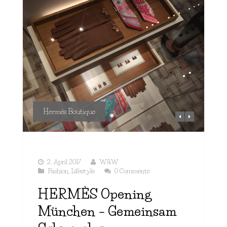
Hermès Boutique
2. April 2017
W&W
Fashion
,
Lifestyle
0 Comments
HERMÈS Opening
München – Gemeinsam