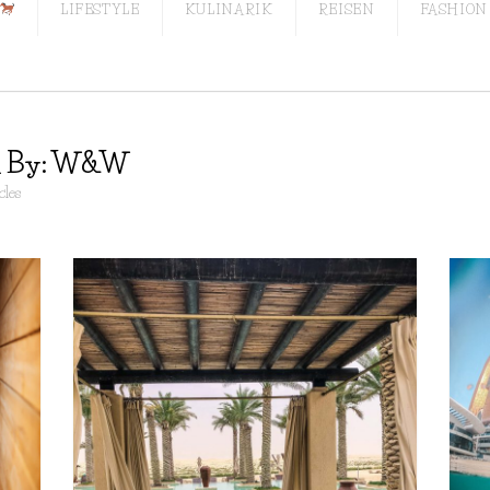
LIFESTYLE
KULINARIK
REISEN
FASHION
en By: W&W
cles