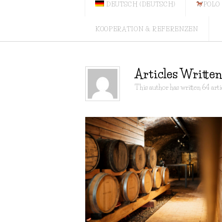
DEUTSCH
(
DEUTSCH
)
POLO
KOOPERATION & REFERENZEN
Articles Writt
This author has written 64 arti