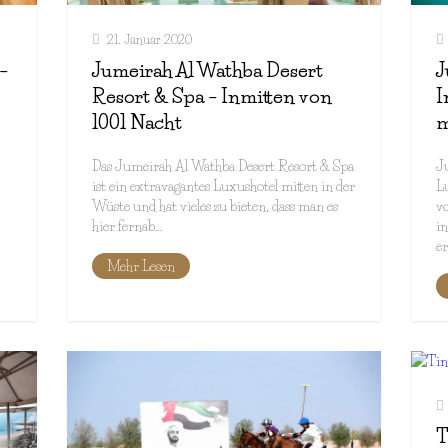
21. Januar 2020
–
Jumeirah Al Wathba Desert
J
Resort & Spa – Inmitten von
I
1001 Nacht
m
Das Jumeirah Al Wathba Desert Resort & Spa
Ju
ist ein extravagantes Luxushotel mitten in der
L
Wüste und hat vieles zu bieten, dass man es
vo
hier fernab…
in
er
Mehr Lesen
T