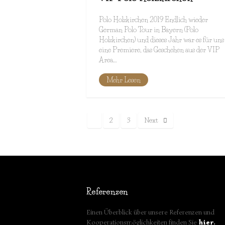
Polo Holzkirchen 2019 Endlich wieder
German Polo Tour in Bayern (Polo
Holzkirchen) und dieses Jahr war es für uns
eine Premiere, das Geschehen aus der VIP
Area…
Mehr Lesen
1
2
3
Next
Referenzen
Einen Überblick über unsere Referenzen und
Kooperationsmöglichkeiten finden Sie
hier
.