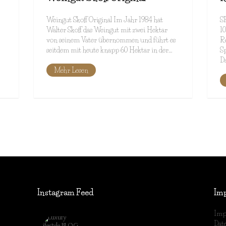
Weingut Skoff Original Im Jahr 1984 hat
S
Walter Skoff das Weingut mit zwei Hektar
10
von seinem Vater übernommen und führt es
Re
seitdem mit heute knapp 60 Hektar in der…
Sp
D
Mehr Lesen
Instagram Feed
Im
Imp
lifestyleblog_by_ww
Dat