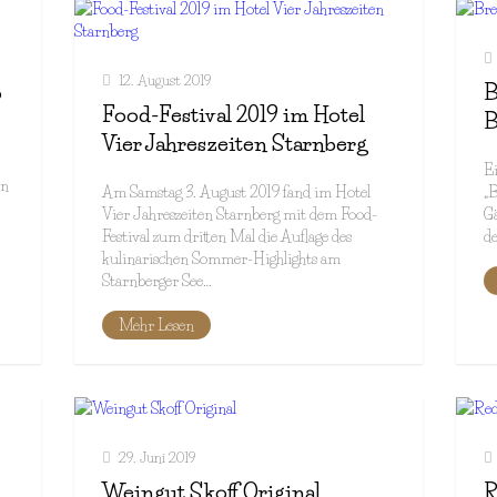
12. August 2019
o
B
Food-Festival 2019 im Hotel
B
Vier Jahreszeiten Starnberg
Ei
in
Am Samstag 3. August 2019 fand im Hotel
„B
Vier Jahreszeiten Starnberg mit dem Food-
Gä
Festival zum dritten Mal die Auflage des
de
kulinarischen Sommer-Highlights am
Starnberger See…
Mehr Lesen
29. Juni 2019
Weingut Skoff Original
R