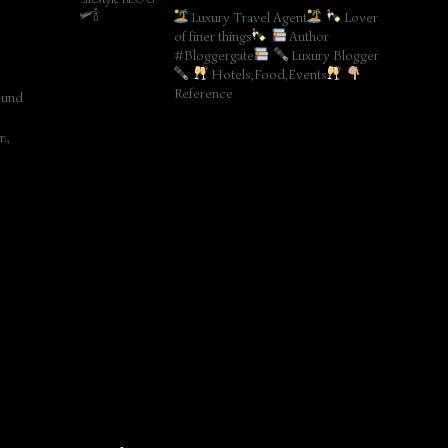
Luxury Travel Agent
Lover
of finer things
Author
#Bloggergate
Luxury Blogger
Hotels,Food,Events
Reference
 und
m,