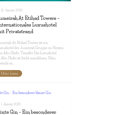
12. Januar 2020
umeirah At Etihad Towers –
nternationales Luxushotel
it Privatstrand
meirah At Etihad Towers ist ein
uxushotel der Jumeirah Gruppe im Herzen
n Abu Dhabi. Transfer Das Luxushotel
 Abu Dhabi ist leicht anzufahren. Man
reicht es…
Mehr Lesen
1. Januar 2020
inte Gin – Ein besonderer