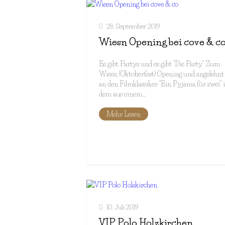
28. September 2019
Wiesn Opening bei cove & c
Es gibt Partys und es gibt "Die Party" Zum
Wiesn (Oktoberfest) Opening und angelehnt
an den Filmklassiker "Ein Pyjama für zwei" 
dem aus einem…
Mehr Lesen
10. Juli 2019
VIP Polo Holzkirchen