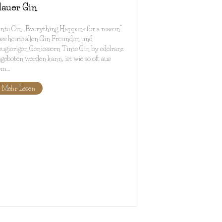
lauer Gin
nte Gin „Everything Happens for a reason“
ss heute allen Gin Freunden und
ugierigen Geniessern Tinte Gin by edelranz
geboten werden kann, ist wie so oft aus
em…
Mehr Lesen