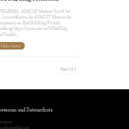
PIELBERG - ADAC GT Masters Vom 8. bis
. Juni eröffneten die ADAC GT Masters die
nnsaison am Red Bull Ring (Projekt
ielberg). https://youtu.be/mJWEefaTz1g
as Projekt…
Mehr Lesen
Page 1 of 3
pressum und Datenschutz
ressum
enschutzerklärung