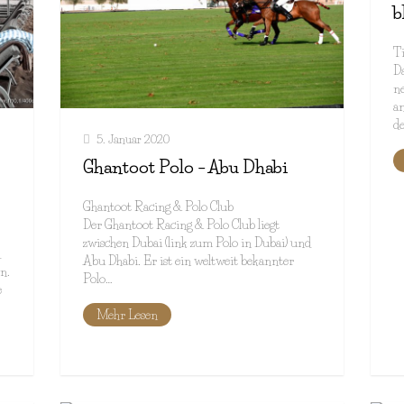
b
Ti
Da
ne
an
d
5. Januar 2020
Ghantoot Polo – Abu Dhabi
Ghantoot Racing & Polo Club
Der Ghantoot Racing & Polo Club liegt
zwischen Dubai (link zum Polo in Dubai) und
d
Abu Dhabi. Er ist ein weltweit bekannter
n.
Polo…
e
Mehr Lesen